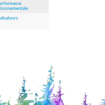
erformance
vironnementale
ndicateurs