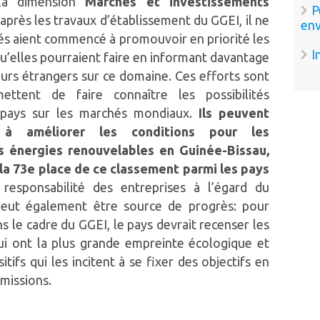
 la dimension
Marchés et investissements
P
après les travaux d’établissement du GGEI, il ne
en
és aient commencé à promouvoir en priorité les
I
qu’elles pourraient faire en informant davantage
eurs étrangers sur ce domaine. Ces efforts sont
mettent de faire connaître les possibilités
e pays sur les marchés mondiaux.
Ils peuvent
 à améliorer les conditions pour les
s énergies renouvelables en Guinée-Bissau,
la 73e place de ce classement parmi les pays
 responsabilité des entreprises à l’égard du
eut également être source de progrès: pour
s le cadre du GGEI, le pays devrait recenser les
ui ont la plus grande empreinte écologique et
tifs qui les incitent à se fixer des objectifs en
missions.