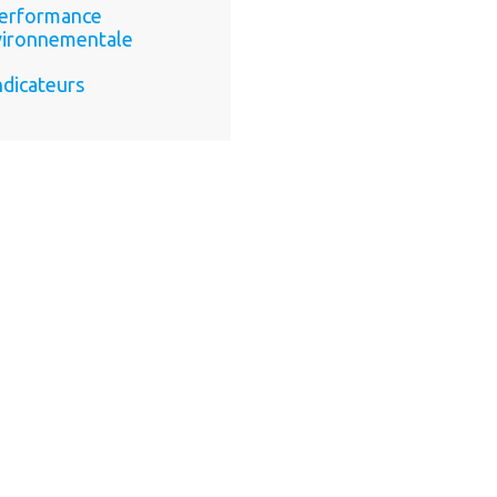
erformance
vironnementale
ndicateurs