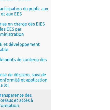
articipation du public aux
 et aux EES
rise en charge des EIES
des EES par
dministration
E et développement
able
léments de contenu des
rise de décision, suivi de
conformité et application
la loi
ransparence des
cessus et accès à
nformation