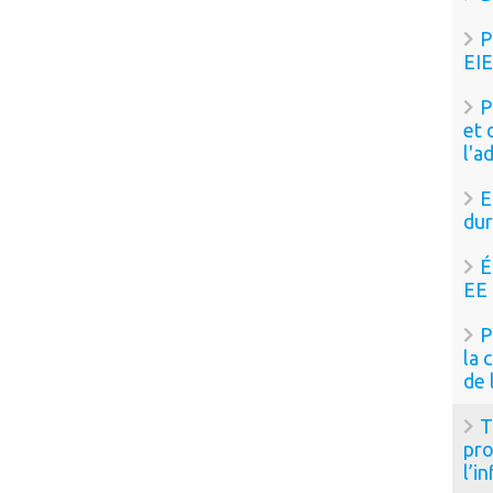
P
EIE
P
et 
l'a
E
dur
É
EE
P
la 
de 
T
pro
l’i