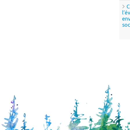
C
l’é
env
soc